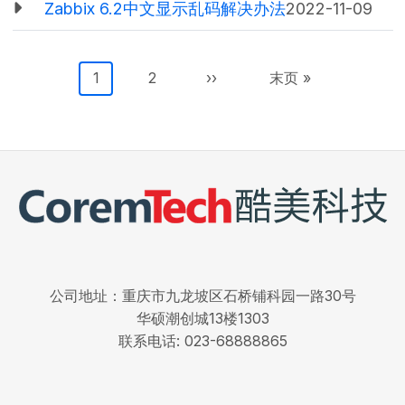
Zabbix 6.2中文显示乱码解决办法
2022-11-09
分页
当前页
页面
下一页
末页
1
2
››
末页 »
公司地址：重庆市九龙坡区石桥铺科园一路30号
华硕潮创城13楼1303
联系电话: 023-68888865